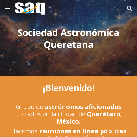
Skip to main content
Skip to navigation
Sociedad Astronómica
Queretana
¡Bienvenido!
G
rupo de
astrónomos aficionados
ubicados en la ciudad de
Querétaro,
México
.
Hacemos
reuniones en línea públicas