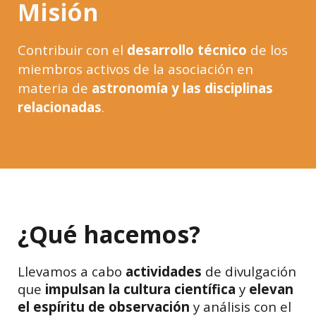
Misión
C
ontribuir con el
desarrollo técnico
de los
miembros activos de la asociación en
materia de
astronomía y las disciplinas
relacionadas
.
¿Qué hacemos?
Llevamos a cabo
actividades
de divulgación
que
impulsan la cultura científica
y
elevan
el espíritu de observación
y análisis con el